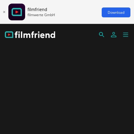
filmfriend
Download
filmwerte GmbH